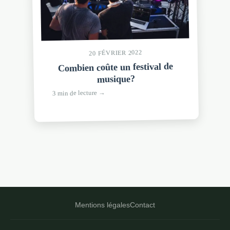
20 FÉVRIER 2022
Combien coûte un festival de
musique?
3 min de lecture →
Mentions légales
Contact