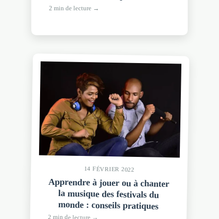
2 min de lecture →
14 FÉVRIER 2022
Apprendre à jouer ou à chanter
la musique des festivals du
monde : conseils pratiques
2 min de lecture →