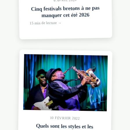
6 AVRIL 2026
Cinq festivals bretons à ne pas
manquer cet été 2026
15 min de lecture →
10 FÉVRIER 2022
Quels sont les styles et les
genres musicaux représentés